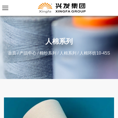
人棉系列
首页
/
产品中心
/
棉纱系列
/
人棉系列
/
人棉环纺10-45S